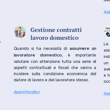
App
Gestione contratti
lavoro domestico
o
L
assumere un
Quando si ha necessità di
ass
lavoratore domestico
, è importante
ind
valutare con attenzione tutta una serie di
un 
aspetti contrattuali e fiscali che vanno a
ave
incidere sulla condizione economica del
e h
datore di lavoro e del lavoratore stesso.
oc
Approfondisci
App