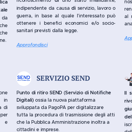
di
riconoscimento
uno stato invalidante,
lica
no
di
indipendente da causa
servizio, lavoro o
ren
tale
guerra, in base al quale l'interessato può
al 
 da
ottenere i benefici economici e/o socio-
ana
 che
sanitari previsti dalla legge.
che
App
ine.
Approfondisci
SERVIZIO SEND
one
P
unto di ritiro SEND
(
Servizio di Notifiche
Il 
 in
Digitali)
ossia la nuova piattaforma
ri
a di
sviluppata da PagoPA per digitalizzare
giu
per
tutta la procedura di trasmissione degli atti
del
s e
che la Pubblica Amministrazione inoltra a
isc
cittadini e imprese.
dell