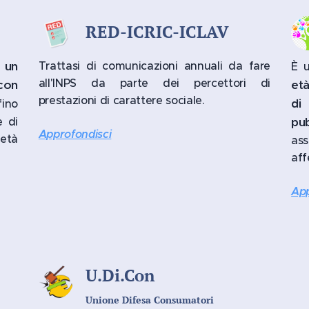
RED-ICRIC-ICLAV
 un
Trattasi di comunicazioni annuali da fare
È 
all'INPS da parte dei percettori di
con
età
prestazioni di carattere sociale.
di
 fino
e di
pub
Approfondisci
 età
ass
aff
App
U.Di.Con
Unione Difesa Consumatori