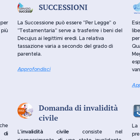
SUCCESSIONI
 per
La Successione può essere "Per Legge" o
Esi
più
"Testamentaria" serve a trasferire i beni del
lib
Decujus ai legittimi eredi. La relativa
per
tassazione varia a secondo del grado di
Qu
parentela.
Meg
es
Approfondisci
van
App
Domanda di invalidità
civile
che
L
invalidità civile
L'
consiste nel
 di
pre